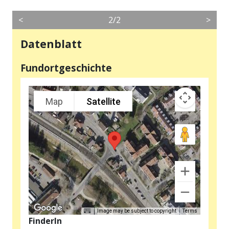
<
2/2
>
Datenblatt
Fundortgeschichte
Map
Satellite
Image may be subject to copyright
Terms
FinderIn