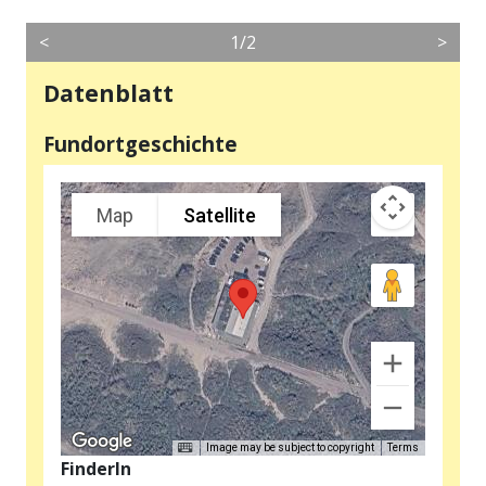
<
1/2
>
Datenblatt
Fundortgeschichte
Map
Satellite
Image may be subject to copyright
Terms
FinderIn