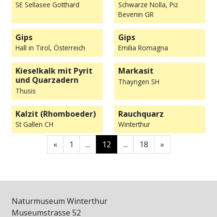
SE Sellasee Gotthard
Schwarze Nolla, Piz
Bevenin GR
Gips
Gips
Hall in Tirol, Österreich
Emilia Romagna
Kieselkalk mit Pyrit
Markasit
und Quarzadern
Thayngen SH
Thusis
Kalzit (Rhomboeder)
Rauchquarz
St Gallen CH
Winterthur
«
Zurück
1
...
12
...
18
»
Nächste
Naturmuseum Winterthur
Museumstrasse 52