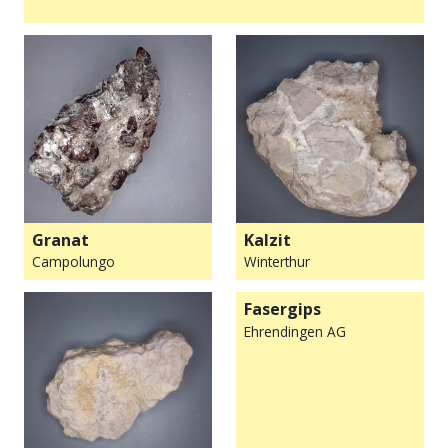
Granat
Kalzit
Campolungo
Winterthur
Fasergips
Ehrendingen AG