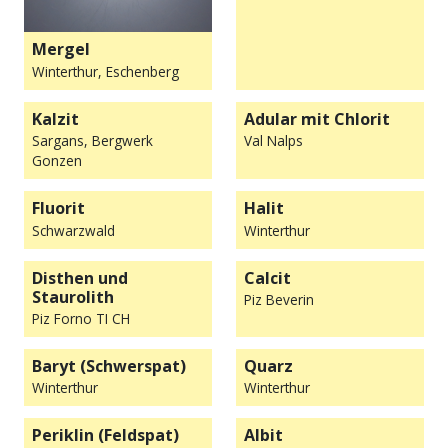
Mergel
Winterthur, Eschenberg
Kalzit
Adular mit Chlorit
Sargans, Bergwerk
Val Nalps
Gonzen
Fluorit
Halit
Schwarzwald
Winterthur
Disthen und
Calcit
Staurolith
Piz Beverin
Piz Forno TI CH
Baryt (Schwerspat)
Quarz
Winterthur
Winterthur
Periklin (Feldspat)
Albit